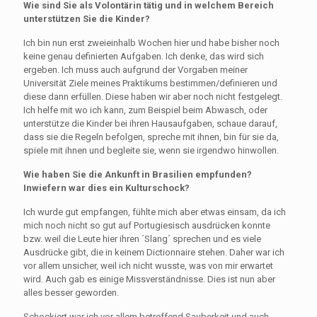
Wie sind Sie als Volontärin tätig und in welchem Bereich
unterstützen Sie die Kinder?
Ich bin nun erst zweieinhalb Wochen hier und habe bisher noch
keine genau definierten Aufgaben. Ich denke, das wird sich
ergeben. Ich muss auch aufgrund der Vorgaben meiner
Universität Ziele meines Praktikums bestimmen/definieren und
diese dann erfüllen. Diese haben wir aber noch nicht festgelegt.
Ich helfe mit wo ich kann, zum Beispiel beim Abwasch, oder
unterstütze die Kinder bei ihren Hausaufgaben, schaue darauf,
dass sie die Regeln befolgen, spreche mit ihnen, bin für sie da,
spiele mit ihnen und begleite sie, wenn sie irgendwo hinwollen.
Wie haben Sie die Ankunft in Brasilien empfunden?
Inwiefern war dies ein Kulturschock?
Ich wurde gut empfangen, fühlte mich aber etwas einsam, da ich
mich noch nicht so gut auf Portugiesisch ausdrücken konnte
bzw. weil die Leute hier ihren ´Slang´ sprechen und es viele
Ausdrücke gibt, die in keinem Dictionnaire stehen. Daher war ich
vor allem unsicher, weil ich nicht wusste, was von mir erwartet
wird. Auch gab es einige Missverständnisse. Dies ist nun aber
alles besser geworden.
Schockiert war ich vor allem betreffend Sauberkeit und auch