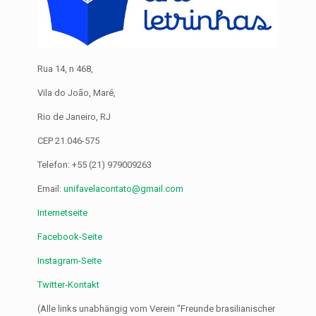
Rua 14, n 468,
Vila do João, Maré,
Rio de Janeiro, RJ
CEP 21.046-575
Telefon: +55 (21) 979009263
Email:
unifavelacontato@gmail.com
Internetseite
Facebook-Seite
Instagram-Seite
Twitter-Kontakt
(Alle links unabhängig vom Verein "Freunde brasilianischer