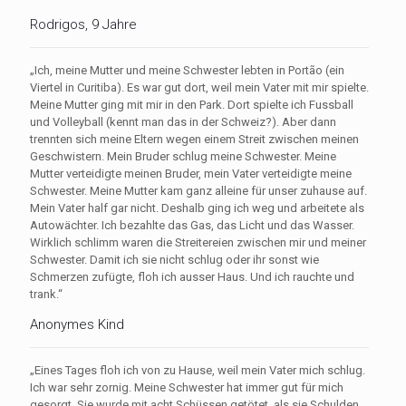
Rodrigos, 9 Jahre
„Ich, meine Mutter und meine Schwester lebten in Portão (ein
Viertel in Curitiba). Es war gut dort, weil mein Vater mit mir spielte.
Meine Mutter ging mit mir in den Park. Dort spielte ich Fussball
und Volleyball (kennt man das in der Schweiz?). Aber dann
trennten sich meine Eltern wegen einem Streit zwischen meinen
Geschwistern. Mein Bruder schlug meine Schwester. Meine
Mutter verteidigte meinen Bruder, mein Vater verteidigte meine
Schwester. Meine Mutter kam ganz alleine für unser zuhause auf.
Mein Vater half gar nicht. Deshalb ging ich weg und arbeitete als
Autowächter. Ich bezahlte das Gas, das Licht und das Wasser.
Wirklich schlimm waren die Streitereien zwischen mir und meiner
Schwester. Damit ich sie nicht schlug oder ihr sonst wie
Schmerzen zufügte, floh ich ausser Haus. Und ich rauchte und
trank.“
Anonymes Kind
„Eines Tages floh ich von zu Hause, weil mein Vater mich schlug.
Ich war sehr zornig. Meine Schwester hat immer gut für mich
gesorgt. Sie wurde mit acht Schüssen getötet, als sie Schulden